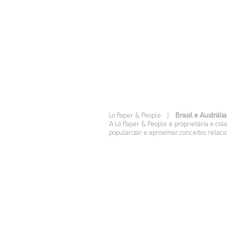
Ló Paper & People |
Brasil e Austrália
A Ló Paper & People é proprietária e col
popularizar e aproximar conceitos relaci