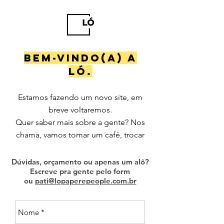
Bem-vindo(a) a
ló.
Estamos fazendo um novo site, em
breve voltaremos.
Quer saber mais sobre a gente? Nos
chama, vamos tomar u
m
café, trocar
uns emails.
Dúvidas, orçamento ou apenas um alô?
Escreve pra gente pelo form
ou
pati@lopaperepeople.com.br