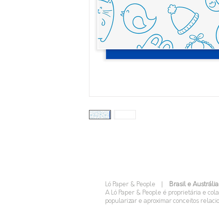
Ló Paper & People |
Brasil e Austrália
A Ló Paper & People é proprietária e col
popularizar e aproximar conceitos relaci